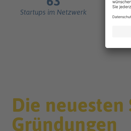
63
Startups im Netzwerk
Me
Die neuesten 
Gründungen