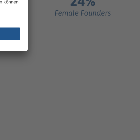
24%
artups
Female Founders