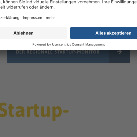
25%
36%
dTech Startups
Green Economy St
DER REGIONALE STARTUP-MONITOR
Startup-