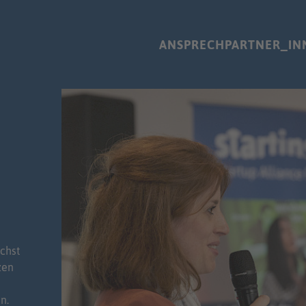
ANSPRECHPARTNER_IN
chst
zen
n.