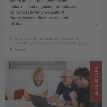
Jahren auf vielfältige Weise in der
nationalen und regionalen Gründerszene.
Als Corporate Venture Capitalist
(https://www.media-more.vc/) und
Inkubator…
Start-up, Gründer_in Dienstleitung, Studierende,
Freiberufler_in, Gründer_in Handwerk, Nachfolger_in
Freiburg
ERSTBERATUNG