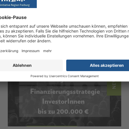
g vor allem auch für Gründerinnen attraktiv zu machen!
uch interessieren
NEWS