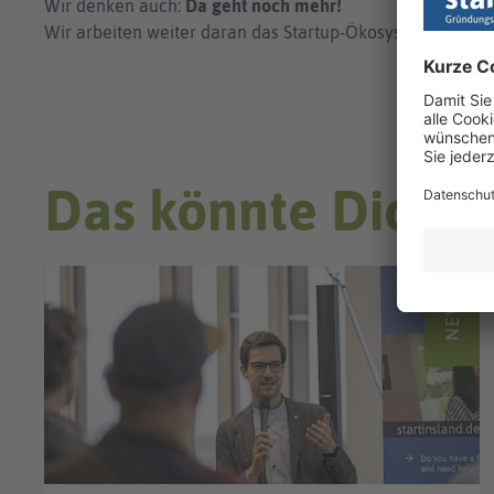
Wir denken auch:
Da geht noch mehr!
Wir arbeiten weiter daran das Startup-Ökosystem Freibur
Das könnte Dich a
NEWS