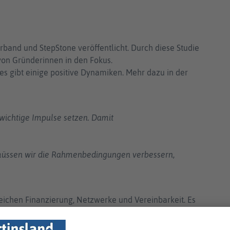
band und StepStone veröffentlicht. Durch diese Studie
on Gründerinnen in den Fokus.
s gibt einige positive Dynamiken. Mehr dazu in der
 wichtige Impulse setzen. Damit
 müssen wir die Rahmenbedingungen verbessern,
eichen Finanzierung, Netzwerke und Vereinbarkeit. Es