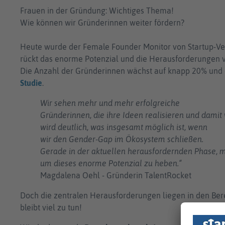
Frauen in der Gründung: Wichtiges Thema!
Wie können wir Gründerinnen weiter fördern?
Heute wurde der Female Founder Monitor von Startup-Ver
rückt das enorme Potenzial und die Herausforderungen v
Die Anzahl der Gründerinnen wächst auf knapp 20% und e
Studie
.
Wir sehen mehr und mehr erfolgreiche
Gründerinnen, die ihre Ideen realisieren und damit
wird deutlich, was insgesamt möglich ist, wenn
wir den Gender-Gap im Ökosystem schließen.
Gerade in der aktuellen herausfordernden Phase,
um dieses enorme Potenzial zu heben.“
Magdalena Oehl - Gründerin TalentRocket
Doch die zentralen Herausforderungen liegen in den Ber
bleibt viel zu tun!