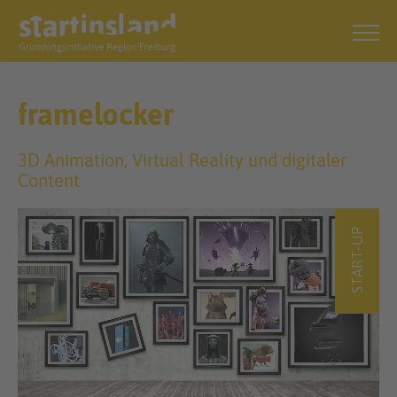
framelocker
3D Animation, Virtual Reality und digitaler
Content
START-UP