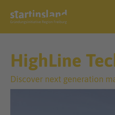
HighLine Te
Discover next generation m