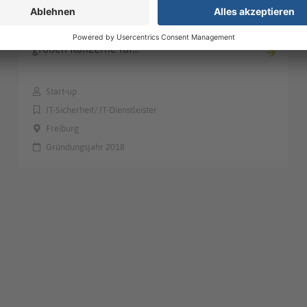
Internetzugang mit den gleichen
technischen Verfahren, welche die
großen Konzerne für…
Start-up
IT-Sicherheit/ IT-Dienstleister
Freiburg
Gründungsjahr 2018