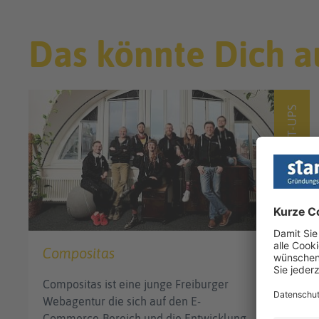
Das könnte Dich a
START-UPS
Compositas
Compositas ist eine junge Freiburger
Webagentur die sich auf den E-
Commerce-Bereich und die Entwicklung