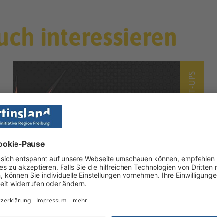
uch interessieren
START-UPS
Gardion
Gardion ist der sichere und private VPN-
Anbieter aus Deutschland. Wir stehen für
Privatsphäre. Wir schützen Ihren