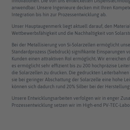
Innovationen. Die von uns entwickelten Dispenstechnologi
anwendbar. Unsere Ingenieure decken mit Ihren Kompete
Integration bis hin zur Prozessentwicklung ab.
Unser Hauptaugenmerk liegt aktuell darauf, den Material
Wettbewerbsfähigkeit und die Nachhaltigkeit von Solarst
Bei der Metallisierung von Si-Solarzellen ermöglicht un
Standardprozess (Siebdruck) signifikante Einsparungen v
Kunden einen attraktiven RoI ermöglicht. Wir erreichen d
es ermöglicht sehr effizient bis zu 200 hochpräzise Lei
die Solarzellen zu drucken. Die gedruckten Leiterbahnen
sie bei geringer Abschattung der Solarzelle eine hohe Lei
können sich dadurch rund 20% Silber bei der Herstellung
Unsere Entwicklungsarbeiten verfolgen wir in enger Zus
Prozessentwicklung setzen wir im High-end PV-TEC-Labo