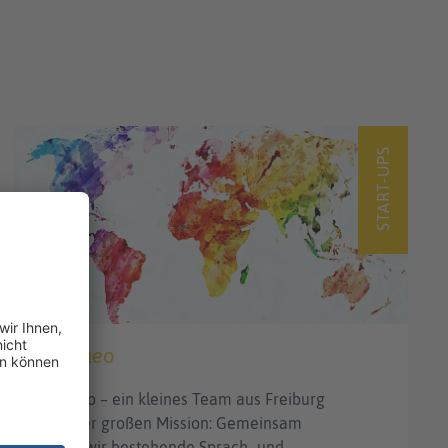
START-UPS
Lingoneo
lingoneo – ein kleines Team aus Freiburg
mit einer großen Mission: Gemeinsam
wollen wir bestehende Sprach- und