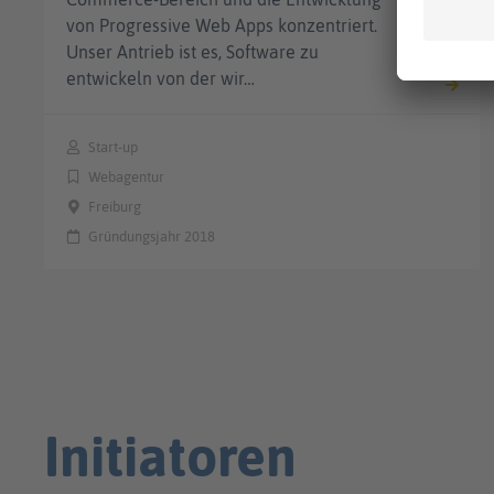
von Progressive Web Apps konzentriert.
Unser Antrieb ist es, Software zu
entwickeln von der wir…
Start-up
Webagentur
Freiburg
Gründungsjahr 2018
Initiatoren