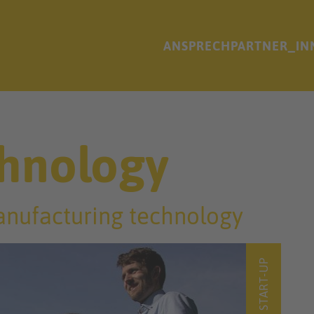
ANSPRECHPARTNER_IN
chnology
anufacturing technology
START-UP