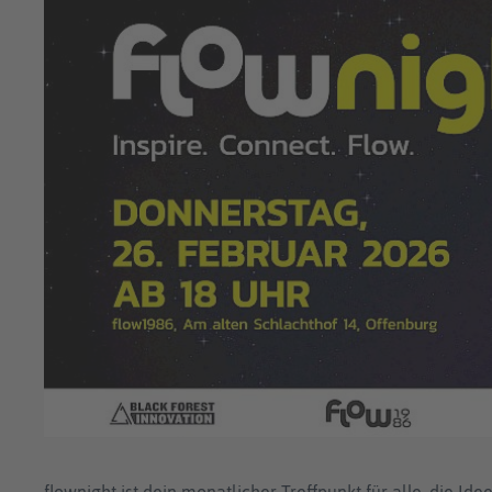
flownight ist dein monatlicher Treffpunkt für alle, die Id