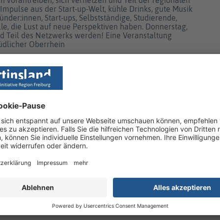
mpulse aus der Start-up-Welt, kühle Drinks, gute Musik
der:innen, Start-ups, Selbstständige, Studierende,
lle, die Lust auf neue Perspektiven haben. Donnerstag,
nd Teil des Netzwerks werden! Eine Veranstaltung
Südlicher Oberrhein