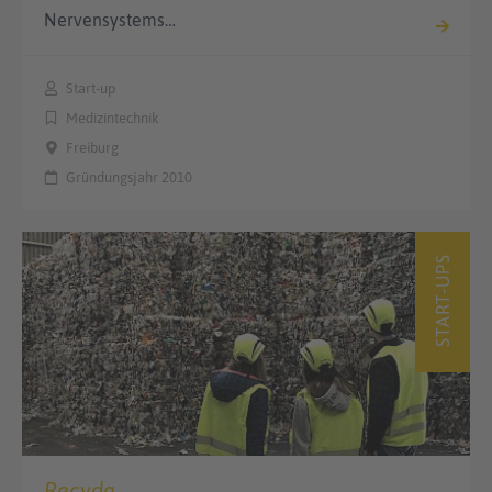
Nervensystems…
Start-up
Medizintechnik
Freiburg
Gründungsjahr 2010
START-UPS
Recyda