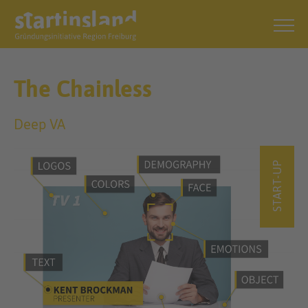
The Chainless
Deep VA
START-UP