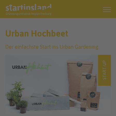
Urban Hochbeet
Der einfachste Start ins Urban Gardening
START-UP