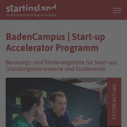
BadenCampus | Start-up
Accelerator Programm
Beratungs- und Förderangebote für Start-ups,
Gründungsinteressierte und Studierende
ERSTBERATUNG