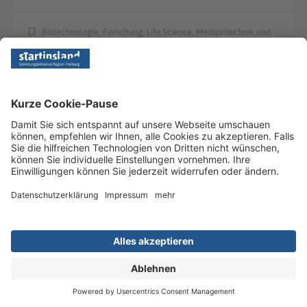
Biotechnologie, Forschung, Life Science, Medizintechnik und
Digital Health
TERMINE
27.11.2025 18:00
flownight am 27. November
flownight ist dein monatlicher Treffpunkt